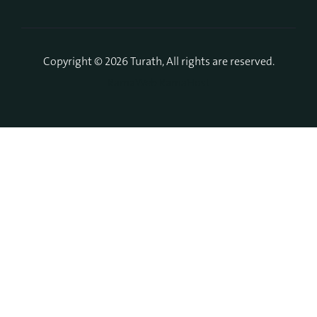
Copyright © 2026 Turath, All rights are reserved.
RamaWeb
RamaHost