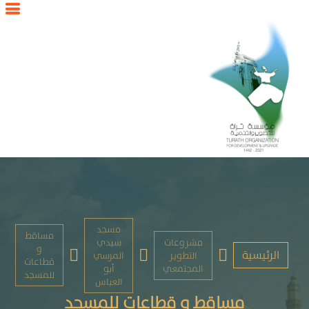
مسجد
مساقط
مشروعات
سيدي
و
الرئيسية
التطوير
المرسي
قطاعات
المجتمعي
أبو
للمسجد
العباس
مساقط و قطاعات للمسجد