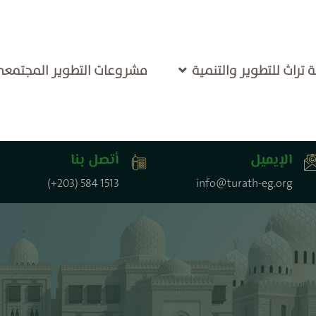
راث للتطوير والتنمية
مشروعات التطوير المجتمع
الإيميل
أتصل بنا
(+203) 584 1513
info@turath-eg.org