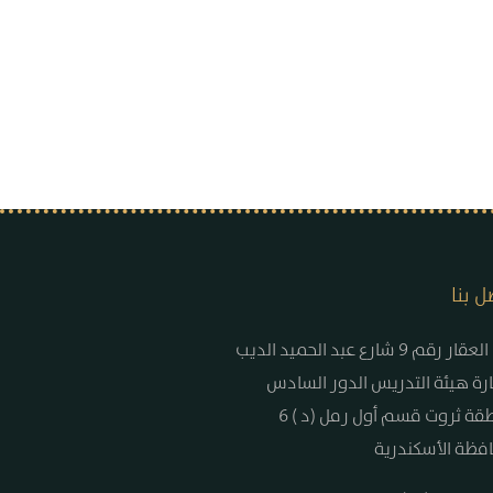
ل بنا
العقار رقم 9 شارع عبد الحميد الديب
رة هيئة التدريس الدور السادس
د) منطقة ثروت قسم أول رمل
فظة الأسكندرية